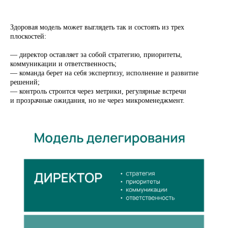
Здоровая модель может выглядеть так и состоять из трех
Подробнее о Марафоне ➞
плоскостей:
— директор оставляет за собой стратегию, приоритеты,
коммуникации и ответственность;
— команда берет на себя экспертизу, исполнение и развитие
решений;
Мечтать о большом
— контроль строится через метрики, регулярные встречи
и прозрачные ожидания, но не через микроменеджмент.
и важном: причем здесь
проектная рамка?