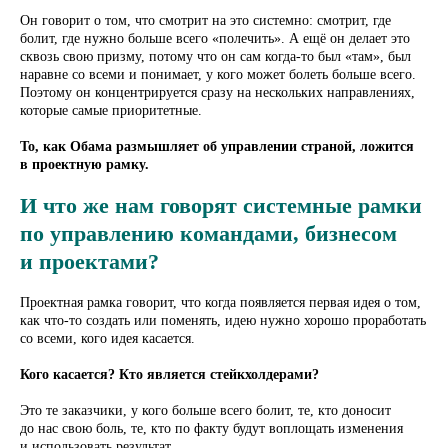
Он говорит о том, что смотрит на это системно: смотрит, где
7 - 21 ИЮНЯ
болит, где нужно больше всего «полечить». А ещё он делает это
Управление юридическими
сквозь свою призму, потому что он сам когда-то был «там», был
проектами
наравне со всеми и понимает, у кого может болеть больше всего.
Поэтому он концентрируется сразу на нескольких направлениях,
которые самые приоритетные.
Модуль 4 (Онлайн):
То, как Обама размышляет об управлении страной, ложится
Проект
Обоснование проекта
в проектную рамку.
Сопротивление
LegalTech
И что же нам говорят системные рамки
Сроки
Стейкхолдеры
по управлению командами, бизнесом
и проектами?
Подробее о Марафоне ➞
Проектная рамка говорит, что когда появляется первая идея о том,
как что-то создать или поменять, идею нужно хорошо проработать
со всеми, кого идея касается.
Кого касается? Кто является стейкхолдерами?
Это те заказчики, у кого больше всего болит, те, кто доносит
до нас свою боль, те, кто по факту будут воплощать изменения
и использовать результат.