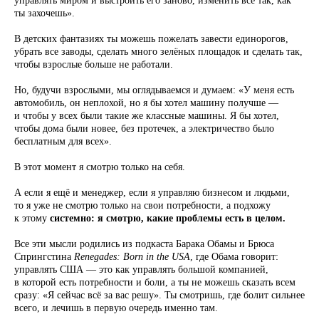
управлять миром и выстроить его заново, изменить всё так, как
ты захочешь».
В детских фантазиях ты можешь пожелать завести единорогов,
убрать все заводы, сделать много зелёных площадок и сделать так,
чтобы взрослые больше не работали.
Но, будучи взрослыми, мы оглядываемся и думаем: «У меня есть
автомобиль, он неплохой, но я бы хотел машину получше —
и чтобы у всех были такие же классные машины. Я бы хотел,
чтобы дома были новее, без протечек, а электричество было
бесплатным для всех».
В этот момент я смотрю только на себя.
А если я ещё и менеджер, если я управляю бизнесом и людьми,
то я уже не смотрю только на свои потребности, а подхожу
к этому
системно: я смотрю, какие проблемы есть в целом.
Все эти мысли родились из подкаста Барака Обамы и Брюса
Спрингстина
Renegades: Born in the USA
, где Обама говорит:
управлять США — это как управлять большой компанией,
в которой есть потребности и боли, а ты не можешь сказать всем
сразу: «Я сейчас всё за вас решу». Ты смотришь, где болит сильнее
всего, и лечишь в первую очередь именно там.