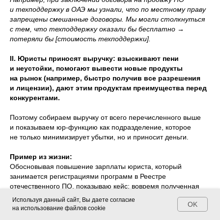
и техподдержку в ОАЭ мы узнали, что по местному праву
запрещены смешанные договоры. Мы могли столкнуться
Автор: Александра Штенгауэр, Executive
с тем, что техподдержку оказали бы бесплатно →
Master of Management in Law,
потеряли бы [стоимость техподдержки].
руководитель юридического
департамента IT-компании,
преподаватель Академии юридического
II. Юристы приносят выручку: взыскивают пени
менеджмента
и неустойки, помогают вывести новые продукты
на рынок (например, быстро получив все разрешения
и лицензии), дают этим продуктам преимущества перед
конкурентами.
Поэтому собираем выручку от всего перечисленного выше
и показываем юр-функцию как подразделение, которое
не только минимизирует убытки, но и приносит деньги.
Пример из жизни:
Обосновывая повышение зарплаты юриста, который
занимается регистрациями программ в Реестре
отечественного ПО, показываю кейс: вовремя полученная
регистрация помогла продать программу госзаказчику,
Используя данный сайт, Вы даете согласие
OK
у которого одним из требований в тендере была такая
на использование файлов cookie
регистрация (ввиду импортозамещения). Показываю