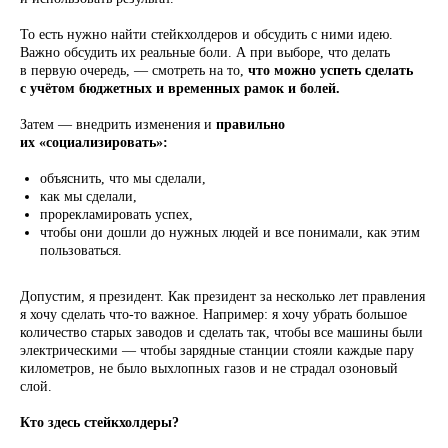
То есть нужно найти стейкхолдеров и обсудить с ними идею.
Как обосновать затраты
Важно обсудить их реальные боли. А при выборе, что делать
на юр-функцию:
в первую очередь, — смотреть на то,
что можно успеть сделать
от зарплаты до стратсессий
с учётом бюджетных и временных рамок и болей.
Затем — внедрить изменения и
правильно
их «социализировать»:
объяснить, что мы сделали,
как мы сделали,
прорекламировать успех,
чтобы они дошли до нужных людей и все понимали, как этим
пользоваться.
Допустим, я президент. Как президент за несколько лет правления
Автор: Мария Исупова, руководитель
я хочу сделать что-то важное. Например: я хочу убрать большое
направления юридического
сопровождения бизнеса группы
количество старых заводов и сделать так, чтобы все машины были
компаний GlowByte, преподаватель
электрическими — чтобы зарядные станции стояли каждые пару
Академии юридического
километров, не было выхлопных газов и не страдал озоновый
менеджмента
слой.
Кто здесь стейкхолдеры?