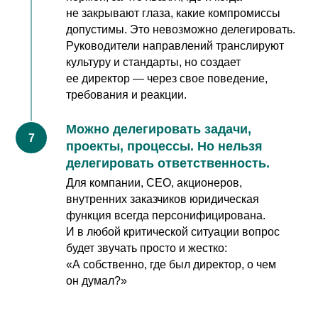
не закрывают глаза, какие компромиссы
допустимы. Это невозможно делегировать.
Руководители направлений транслируют
культуру и стандарты, но создает
ее директор — через свое поведение,
требования и реакции.
Можно делегировать задачи,
15 МАРТА - 12 АПРЕЛЯ
проекты, процессы. Но нельзя
Управление юридической
делегировать ответственность.
командой
Для компании, CEO, акционеров,
внутренних заказчиков юридическая
Модуль 1 (Онлайн/Очно):
функция всегда персонифицирована.
Команда
Учет загрузки
И в любой критической ситуации вопрос
будет звучать просто и жестко:
Коммуникация
Делегирование
«А собственно, где был директор, о чем
KPI
Конфликты
Увольнение
он думал?»
Лидерство