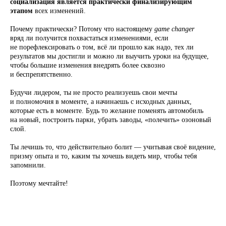
социализация является практически финализирующим
этапом
всех изменений.
Почему практически? Потому что настоящему
game changer
вряд ли получится похвастаться изменениями, если
не порефлексировать о том, всё ли прошло как надо, тех ли
результатов мы достигли и можно ли выучить уроки на будущее,
чтобы большие изменения внедрять более сквозно
и беспрепятственно.
Будучи лидером, ты не просто реализуешь свои мечты
и полномочия в моменте, а начинаешь с исходных данных,
которые есть в моменте. Будь то желание поменять автомобиль
на новый, построить парки, убрать заводы, «полечить» озоновый
слой.
Ты лечишь то, что действительно болит — учитывая своё видение,
призму опыта и то, каким ты хочешь видеть мир, чтобы тебя
запомнили.
Поэтому мечтайте!