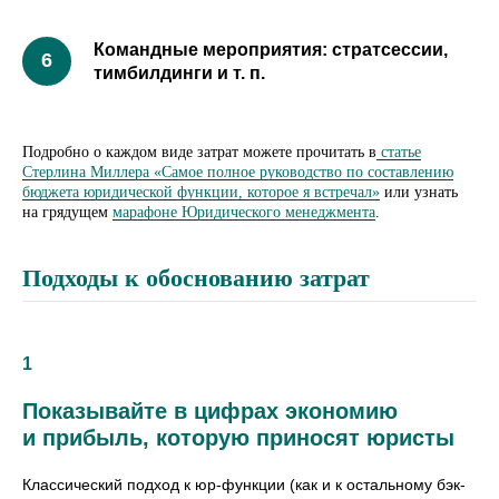
Командные мероприятия: стратсессии,
тимбилдинги и т. п.
15 АПРЕЛЯ - 17 МАЯ
Подробно о каждом виде затрат можете прочитать в
статье
Менеджер по юридическим
Стерлина Миллера «Самое полное руководство по составлению
операциям
бюджета юридической функции, которое я встречал»
или узнать
на грядущем
марафоне Юридического менеджмента
.
Модуль 2 (Онлайн):
Подходы к обоснованию затрат
LegalOps
Набор команды
Развитие команды
1
Процессы
LegalTech
Риски
Показывайте в цифрах экономию
Качество работы
и прибыль, которую приносят юристы
Юридические продукты
Классический подход к юр-функции (как и к остальному бэк-