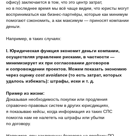
офису) заключается в том, что это центр затрат,
но в последнее время мы всё чаще видим, что юристы могут
восприниматься как бизнес-партнёры, которые как минимум
Подробнее о Марафоне ➞
помогают сэкономить, а как максимум — приносят компании
деньги.
Например, в таких случаях:
I. Юридическая функция экономит деньги компании,
осуществляя управление рисками, в частности —
минимизирует их при согласовании договоров
и сопровождении проектов. Можем показать экономию
5 правил оптимизации
через оценку
cost avoidance
(то есть затрат, которых
бизнес-процессов
удалось избежать): штрафы, иски и т. д.
Пример из жизни:
Доказывая необходимость покупки или продления
справочно-правовых систем в других юрисдикциях,
я показываю кейсы, когда информация из таких СПС
помогла нам не налететь на штрафы или убытки
по договору.
Например, при заключении договора на продажу ПО