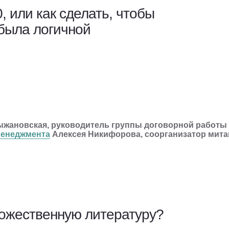
, или как сделать, чтобы
была логичной
ыжановская, руководитель группы договорной работы
менеджмента
Алексея Никифорова, соорганизатор мит
многих лет. Статьи и опросы говорят о том, что LegalTech — нео
ть внедрение всегда сложно. Это уже искусство. Юристы начи
внедрение на старте. С эффектом, недоказуемым по факту на вых
дожественную литературу?
я конструкторы документов, которые не используются по делу: 
кольку стандартную пока не придумали, да и искать её долго в б