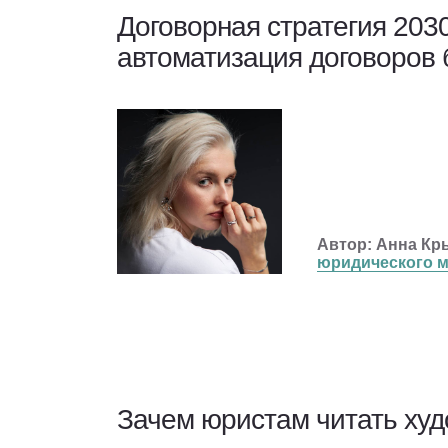
Договорная стратегия 2030
автоматизация договоров 
Автор: Анна Кр
юридического 
LegalTech — тренд 
При этом обоснова
чтобы обосновать 
Зачем юристам читать ху
Поэтому появляютс
формулировку, пос