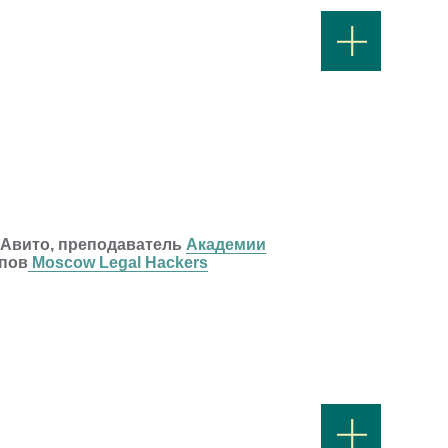
 Авито, преподаватель
Академии
апов
Moscow Legal Hackers
бходимость, без него никак.
нают придумывать колоссальную экономию времени,
оде.
шаблонов хватает, вручную до сих пор легче внести
иблиотеке.